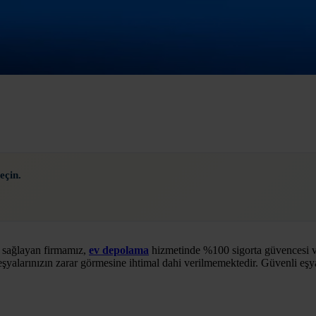
eçin.
i sağlayan firmamız,
ev depolama
hizmetinde %100 sigorta güvencesi ve
eşyalarınızın zarar görmesine ihtimal dahi verilmemektedir. Güvenli eş