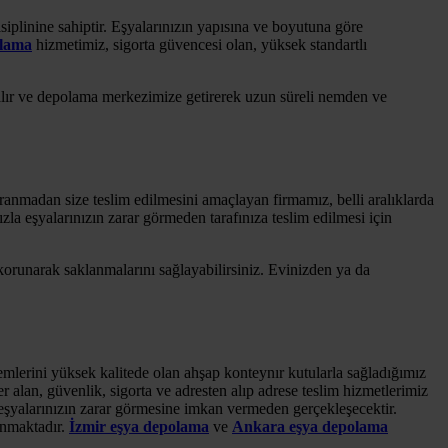
siplinine sahiptir. Eşyalarınızın yapısına ve boyutuna göre
alama
hizmetimiz, sigorta güvencesi olan, yüksek standartlı
 alır ve depolama merkezimize getirerek uzun süreli nemden ve
anmadan size teslim edilmesini amaçlayan firmamız, belli aralıklarda
la eşyalarınızın zarar görmeden tarafınıza teslim edilmesi için
korunarak saklanmalarını sağlayabilirsiniz. Evinizden ya da
emlerini yüksek kalitede olan ahşap konteynır kutularla sağladığımız
r alan, güvenlik, sigorta ve adresten alıp adrese teslim hizmetlerimiz
eşyalarınızın zarar görmesine imkan vermeden gerçekleşecektir.
sunmaktadır.
İzmir eşya depolama
ve
Ankara eşya depolama