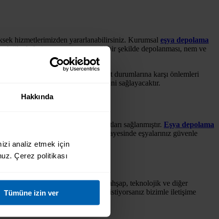
 yüksek hizmetlerimizden yararlanabilirsiniz. Kurumsal
eşya depolama
knolojik aletlerin zarar görmeyeceği bir şekilde depolanması, nem ve
ğlar, yangın, deprem ve benzeri afet durumlarına karşı önlemleri
 bir şekilde eşyalarınızın dizilmesini sağlayacaktır.
Hakkında
ması için ekstra bir önlem standartları sağlanmıştır.
Eşya depolama
ımaktadır. 7/24 güvenlik kameraları sayesinde eşyalarınız güvenle
muazzam teslimat.
izi analiz etmek için 
uz. Çerez politikası
 bir depolama hizmeti sunan firmamız, ahşap, teknolojik ve diğer
içbir şey kaybetmeden korunmasını istiyorsanız bizimle iletişime
Tümüne izin ver
 firmalarından biri olmaya hazırız.