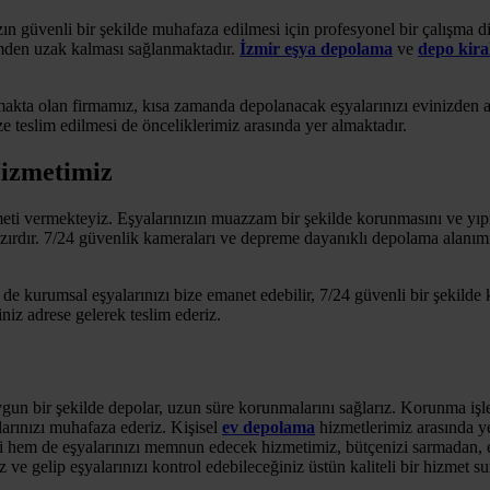
ın güvenli bir şekilde muhafaza edilmesi için profesyonel bir çalışma di
emden uzak kalması sağlanmaktadır.
İzmir eşya depolama
ve
depo kir
şmakta olan firmamız, kısa zamanda depolanacak eşyalarınızı evinizden
ze teslim edilmesi de önceliklerimiz arasında yer almaktadır.
izmetimiz
meti vermekteyiz. Eşyalarınızın muazzam bir şekilde korunmasını ve yıpr
zırdır. 7/24 güvenlik kameraları ve depreme dayanıklı depolama alanımız
de kurumsal eşyalarınızı bize emanet edebilir, 7/24 güvenli bir şekilde 
ğiniz adrese gelerek teslim ederiz.
uygun bir şekilde depolar, uzun süre korunmalarını sağlarız. Korunma işl
larınızı muhafaza ederiz. Kişisel
ev depolama
hizmetlerimiz arasında ye
zi hem de eşyalarınızı memnun edecek hizmetimiz, bütçenizi sarmadan, 
ve gelip eşyalarınızı kontrol edebileceğiniz üstün kaliteli bir hizmet 