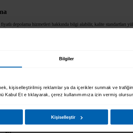
ma
fiyatlı depolama hizmetleri hakkında bilgi alabilir, kalite standartları
e teknolojik aletlerinde yer aldığı bir depolama hizmet vermekteyiz. Te
yalarınızı %100 sağlıklı bir şekilde teslim almanızı sağlarız.
a hizmetimiz, eşyalarınızın 7/24 güvenlik kameralarıyla korunmasını sa
eşyalarınızı emanet edebileceğiniz firmamız, depolama alanından koordine
Bilgiler
hafaza edilmesini sağlayacak niteliklerde hazırlanmış, eşyaların korun
ı bizden aldıktan sonra da kaliteli bir şekilde kullanabilme imkanı tan
ontrol edebilirsiniz. Güvenli ve kaliteli koruma, nitelikli depolama ve 
k, kişiselleştirilmiş reklamlar ya da içerikler sunmak ve trafiğim
ü Kabul Et e tıklayarak, çerez kullanımımıza izin vermiş olursun
irsiniz. Ev ve şirket eşyalarınıza zarar gelmeden, güvenilir ve sigortalı
sıcaklık gibi olasılıklardan uzak, eşyalarınızın evinizdeki halinden h
Kişiselleştir
de eşyalarınız kullanım dışı olduğunda emanet edebileceğiniz güvenilir