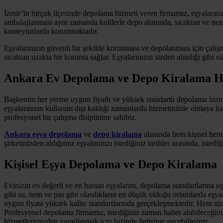
İzmir’in birçok ilçesinde depolama hizmeti veren firmamız, eşyalarınız
ambalajlanması aynı zamanda kolilerle depo alanında, sıcaktan ve n
konteynırlarda korunmaktadır.
Eşyalarınızın güvenli bir şekilde korunması ve depolanması için çalı
sıcaktan uzakta bir koruma sağlar. Eşyalarınızın sizden alındığı gibi si
Ankara Ev Depolama ve Depo Kiralama H
Başkentin her yerine uygun fiyatlı ve yüksek standartlı depolama hiz
eşyalarınızın kullanım dışı kaldığı zamanlarda hizmetinizde olmaya ha
profesyonel bir çalışma disiplinine sahibiz.
Ankara eşya depolama
ve
depo kiralama
alanında hem kişisel hem 
şirketinizden aldığımız eşyalarınızı istediğiniz tarihler arasında, istedi
Kişisel Eşya Depolama
ve
Depo Kiralama
Evinizin en değerli ve en hassas eşyalarını, depolama standartlarına 
gibi ısı, nem ve pas gibi olasılıkların en düşük olduğu ortamlarda eşya
uygun fiyata yüksek kalite standartlarında gerçekleşmektedir. Hem si
Profesyonel depolama firmamız, istediğiniz zaman haber alabileceğiniz 
hizmetlerimizden yararlanmak için bizimle iletişime geçebilirsiniz.