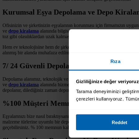
Kurumsal Eşya Depolama
ve
Depo Kirala
Ofisinizin ve şirketinizin eşyalarının korunması için firmamızın uygun 
ve
depo kiralama
alanında bilgisayar, dolap, kasa ve masa gibi içind
toz gibi olasılıklardan uzak kalması için ahşap konteynır kullanarak, eş
Hem ev teknolojisine hem de şirket teknolojisine uyumlu olan depolam
alınmış bir alanda muhafaza edilmesine olan tanır. Gönül rahatlığıyla 
Rıza
7/ 24 Güvenli Depolama Alanımız
Depolama alanımız, teknolojik ve ahşap malzemelerin zarar görmeden mu
Gizliliğinize değer veriyoruz
ve
depo kiralama
alanında hizmet vermekte olan firmamız, eşyalarınız
depolanır, dilediğiniz zaman depomuzla iletişim kurarak eşyalarınızı k
Tarama deneyiminizi geliştirme
çerezleri kullanıyoruz. Tümün
%100 Müşteri Memnuniyeti
Eşyalarınızı bize nasıl bıraktıysanız, bizden de o şekilde teslim alabil
malzeme türlerine uyumlu bir depolama imkanı sunmaktadır. Nem, su ve 
Reddet
geçebilirsiniz. % 100 memnun kalacağınız depolama hizmetimiz sayesin