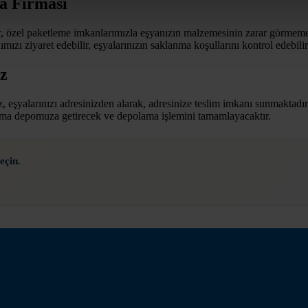
a Firması
, özel paketleme imkanlarımızla eşyanızın malzemesinin zarar görmemesine
zı ziyaret edebilir, eşyalarınızın saklanma koşullarını kontrol edebilir
iz
yalarınızı adresinizden alarak, adresinize teslim imkanı sunmaktadır. Ev
 firma depomuza getirecek ve depolama işlemini tamamlayacaktır.
eçin.