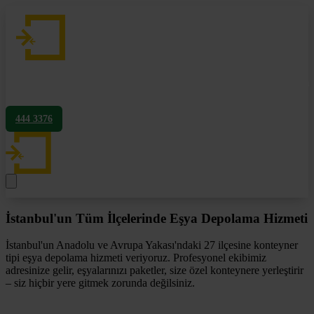
Hakkımızda
Hizmetlerimiz
Fiyatlandırma
Blog
SSS
İletişim
444 3376
İstanbul'un Tüm İlçelerinde Eşya Depolama Hizmeti
İstanbul'un Anadolu ve Avrupa Yakası'ndaki 27 ilçesine konteyner
tipi eşya depolama hizmeti veriyoruz. Profesyonel ekibimiz
adresinize gelir, eşyalarınızı paketler, size özel konteynere yerleştirir
– siz hiçbir yere gitmek zorunda değilsiniz.