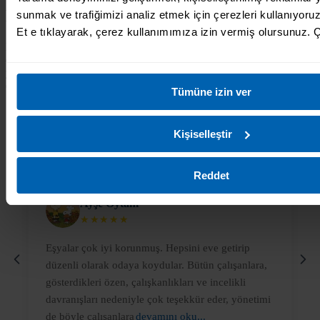
Ne Diyor?
sunmak ve trafiğimizi analiz etmek için çerezleri kullanıyoru
Et e tıklayarak, çerez kullanımımıza izin vermiş olursunuz. Ç
Eşyalarınızı emanet edeceğiniz depolama firmasını seçerken belki de
en güvendiğiniz kaynak diğer müşterilerin yorumlarıdır. Google'da
yayınlanmış, İstanbul'un farklı ilçelerinden müşterilerimizin
değerlendirmelerinden bir seçki:
Tümüne izin ver
Kişiselleştir
★★★★★
4.8
• 500+ Yorum
Reddet
Ayşe Oytam
★★★★★
Eşyalar çok iyi korunmuş. Hepsini eve getirip
düzenli olarak odaya koydular. Bütün çalışanlara,
gösterdikleri özen, çalışkanlıkları ve incelikli
davranışları nedeniyle çok teşekkür eder, yönetimi
de böyle çalışanlara
devamını oku...