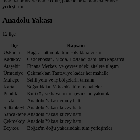
mobilyalarınız demonte edilir, paketlenir ve konteynerinize
yerleştirilir.
Anadolu Yakası
12 ilçe
İlçe
Kapsam
Üsküdar
Boğaz hattındaki tüm sokaklara erişim
Kadıköy
Caddebostan, Moda, Bostancı dahil tam kapsama
Ataşehir
Finans Merkezi ve çevresindeki sitelere ulaşım
Ümraniye
Çakmak'tan Tantavi'ye kadar her mahalle
Maltepe
Sahil yolu ve iç bölgelerin tamamı
Kartal
Soğanlık'tan Yakacık'a tüm mahalleler
Pendik
Kurtköy ve havalimanı çevresine yakınlık
Tuzla
Anadolu Yakası güney hattı
Sultanbeyli
Anadolu Yakası kuzey hattı
Sancaktepe
Anadolu Yakası kuzey hattı
Çekmeköy
Anadolu Yakası kuzey hattı
Beykoz
Boğaz'ın doğu yakasındaki tüm yerleşimler