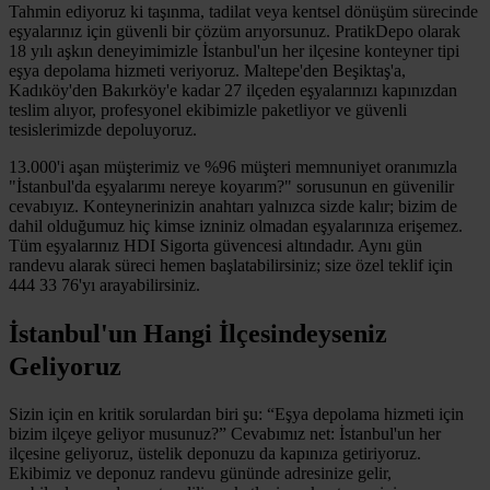
Tahmin ediyoruz ki taşınma, tadilat veya kentsel dönüşüm sürecinde
eşyalarınız için güvenli bir çözüm arıyorsunuz. PratikDepo olarak
18 yılı aşkın deneyimimizle İstanbul'un her ilçesine konteyner tipi
eşya depolama hizmeti veriyoruz. Maltepe'den Beşiktaş'a,
Kadıköy'den Bakırköy'e kadar 27 ilçeden eşyalarınızı kapınızdan
teslim alıyor, profesyonel ekibimizle paketliyor ve güvenli
tesislerimizde depoluyoruz.
13.000'i aşan müşterimiz ve %96 müşteri memnuniyet oranımızla
"İstanbul'da eşyalarımı nereye koyarım?" sorusunun en güvenilir
cevabıyız. Konteynerinizin anahtarı yalnızca sizde kalır; bizim de
dahil olduğumuz hiç kimse izniniz olmadan eşyalarınıza erişemez.
Tüm eşyalarınız HDI Sigorta güvencesi altındadır. Aynı gün
randevu alarak süreci hemen başlatabilirsiniz; size özel teklif için
444 33 76'yı arayabilirsiniz.
İstanbul'un Hangi İlçesindeyseniz
Geliyoruz
Sizin için en kritik sorulardan biri şu: “Eşya depolama hizmeti için
bizim ilçeye geliyor musunuz?” Cevabımız net: İstanbul'un her
ilçesine geliyoruz, üstelik deponuzu da kapınıza getiriyoruz.
Ekibimiz ve deponuz randevu gününde adresinize gelir,