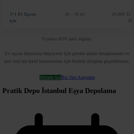
3+1 Ev Eşyası
28 – 36 m³
29.000 TL 
için
TL
Fiyatlara KDV dahil değildir.
Ev eşyası depolama ihtiyacınız için gerekli alanın hesaplanması ve
size özel net teklif hazırlanması için bizimle iletişime geçebilirsiniz.
Hemen Ara
Biz Sizi Arayalım
Pratik Depo İstanbul Eşya Depolama