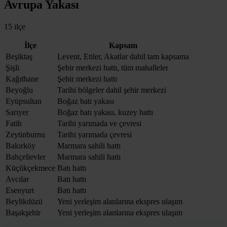
Avrupa Yakası
15 ilçe
İlçe
Kapsam
Beşiktaş
Levent, Etiler, Akatlar dahil tam kapsama
Şişli
Şehir merkezi hattı, tüm mahalleler
Kağıthane
Şehir merkezi hattı
Beyoğlu
Tarihi bölgeler dahil şehir merkezi
Eyüpsultan
Boğaz batı yakası
Sarıyer
Boğaz batı yakası, kuzey hattı
Fatih
Tarihi yarımada ve çevresi
Zeytinburnu
Tarihi yarımada çevresi
Bakırköy
Marmara sahili hattı
Bahçelievler
Marmara sahili hattı
Küçükçekmece
Batı hattı
Avcılar
Batı hattı
Esenyurt
Batı hattı
Beylikdüzü
Yeni yerleşim alanlarına ekspres ulaşım
Başakşehir
Yeni yerleşim alanlarına ekspres ulaşım