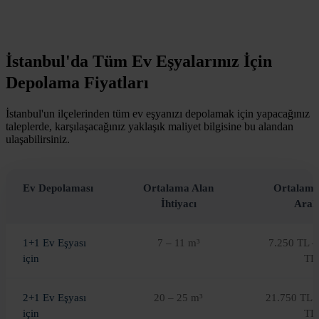
İstanbul'da Tüm Ev Eşyalarınız İçin
Depolama Fiyatları
İstanbul'un ilçelerinden tüm ev eşyanızı depolamak için yapacağınız
taleplerde, karşılaşacağınız yaklaşık maliyet bilgisine bu alandan
ulaşabilirsiniz.
Ev Depolaması
Ortalama Alan
Ortalama
İhtiyacı
Aralı
1+1 Ev Eşyası
7 – 11 m³
7.250 TL –
için
TL
2+1 Ev Eşyası
20 – 25 m³
21.750 TL 
için
TL